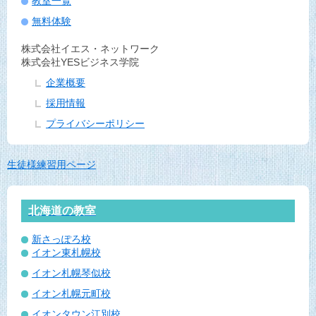
教室一覧
無料体験
株式会社イエス・ネットワーク
株式会社YESビジネス学院
企業概要
採用情報
プライバシーポリシー
生徒様練習用ページ
北海道の教室
新さっぽろ校
イオン東札幌校
イオン札幌琴似校
イオン札幌元町校
イオンタウン江別校